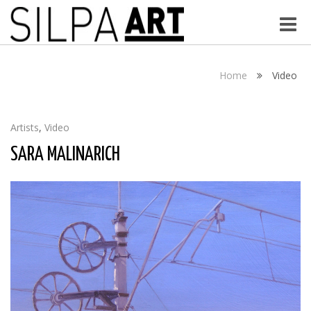
Toggle
naviga
Home
Video
Artists
,
Video
SARA MALINARICH